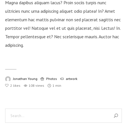
Magna dapibus aliquam lacus? Proin sociis turpis nunc
ultricies nunc urna adipiscing aliquet odio platea! In? Amet
elementum hac mattis pulvinar non sed placerat sagittis nec
porttitor vel! Natoque vel et ut quis placerat, nisi. Lectus! In.
Tempor pellentesque et? Nec scelerisque mauris. Auctor hac
adipiscing.
Jonathan Young
Photos
artwork
2
likes
108 views
1 min